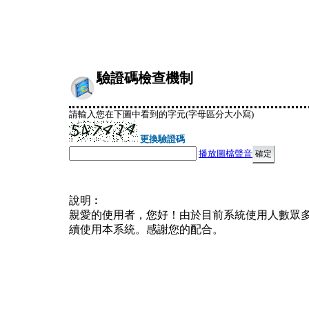
驗證碼檢查機制
請輸入您在下圖中看到的字元(字母區分大小寫)
更換驗證碼
播放圖檔聲音
說明︰
親愛的使用者，您好！由於目前系統使用人數眾
續使用本系統。感謝您的配合。