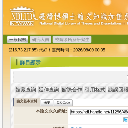
跳
臺
到
灣
主
博
要
碩
內
士
容
論
文
(216.73.217.95) 您好！臺灣時間：2026/08/09 00:05
加
值
:::
詳目顯示
系
統
論文基本資料
摘要
QR Code
本論文永久網址
: