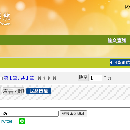
網
:::
功
能
切
換
導
覽
/1
頁
第 1 筆 / 共 1 筆
列
複製永久網址
Twitter