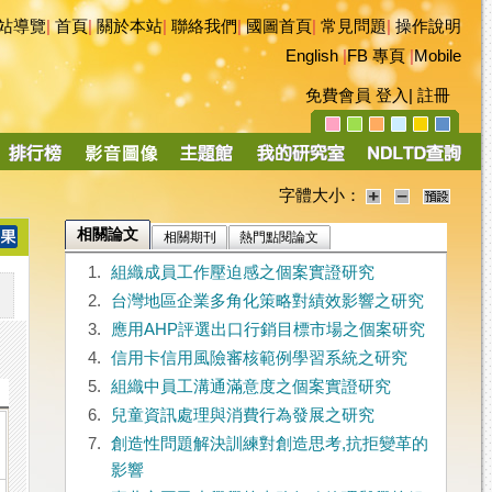
站導覽
|
首頁
|
關於本站
|
聯絡我們
|
國圖首頁
|
常見問題
|
操作說明
English
|
FB 專頁
|
Mobile
免費會員
登入
|
註冊
字體大小：
相關論文
相關期刊
熱門點閱論文
1.
組織成員工作壓迫感之個案實證研究
2.
台灣地區企業多角化策略對績效影響之研究
3.
應用AHP評選出口行銷目標市場之個案研究
4.
信用卡信用風險審核範例學習系統之研究
5.
組織中員工溝通滿意度之個案實證研究
6.
兒童資訊處理與消費行為發展之研究
7.
創造性問題解決訓練對創造思考,抗拒變革的
影響