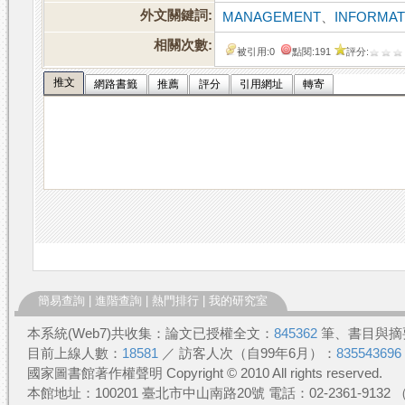
外文關鍵詞:
MANAGEMENT
、
INFORMAT
相關次數:
被引用:0
點閱:191
評分:
推文
網路書籤
推薦
評分
引用網址
轉寄
簡易查詢
|
進階查詢
|
熱門排行
|
我的研究室
本系統(Web7)共收集：論文已授權全文：
845362
筆、書目與摘
目前上線人數：
18581
／ 訪客人次（自99年6月）：
835543696
國家圖書館著作權聲明 Copyright © 2010 All rights reserved.
本館地址：100201 臺北市中山南路20號 電話：02-2361-913