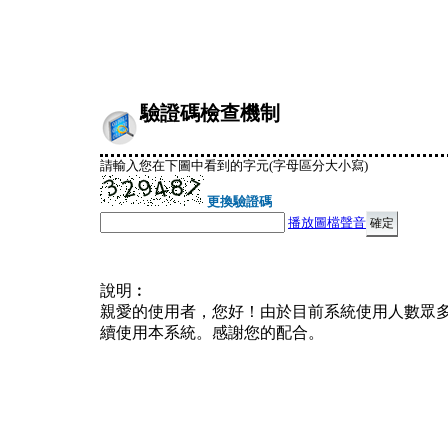
驗證碼檢查機制
請輸入您在下圖中看到的字元(字母區分大小寫)
更換驗證碼
播放圖檔聲音
說明︰
親愛的使用者，您好！由於目前系統使用人數眾
續使用本系統。感謝您的配合。