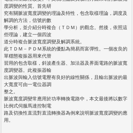
度調變的性質。首先研
究有關脈波寬度調變的理論及特性，包含取樣理論，調度及
解調的方法，信號的數
學分析，並介紹分時複合（ＴＤＭ）的觀念。然後，依照這
些理論，建立一個四波
道分時複合脈波寬度調變及解調系統。
此ＴＤＭ－ＰＤＭ系統的優點為簡易而富彈性。一個改良的
單穩態複振器用來代替
習用的包含取樣，斜波產生器、加法器及界面電路的脈波寬
度調變器。此複振器輸
出脈波與輸入信號電壓有良好的線性關係，且輸出脈波的最
大寬度可由一電位器調
整之。
脈波寬度調變常應用於功率轉換電路中，本文最後將以數字
比例式伺服馬達控制電
路及切換性直流對直流轉換器為例來說明脈波寬度調變的應
用。