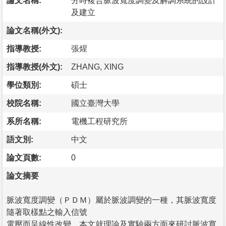
論文名稱:
分時複合脈波寬度調變及解調系統的設計
及建立
論文名稱(外文):
指導教授:
張煋
指導教授(外文):
ZHANG, XING
學位類別:
碩士
校院名稱:
國立臺灣大學
系所名稱:
電機工程研究所
語文別:
中文
論文頁數:
0
論文摘要
脈波寬度調變（ＰＤＭ）屬於脈波調變的一種，其脈波寬度
隨著取樣點之輸入信號
電壓而呈線性改變。本文就理論及實驗兩方面來研討脈波寬