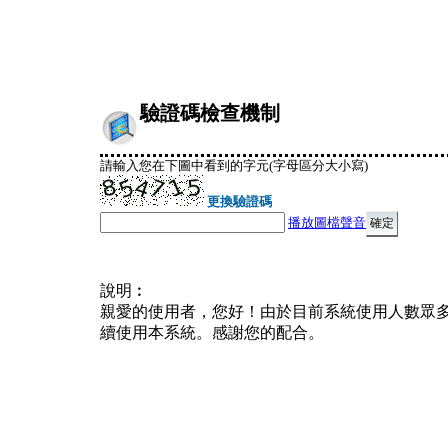
驗證碼檢查機制
請輸入您在下圖中看到的字元(字母區分大小寫)
更換驗證碼
播放圖檔聲音
說明︰
親愛的使用者，您好！由於目前系統使用人數眾
續使用本系統。感謝您的配合。