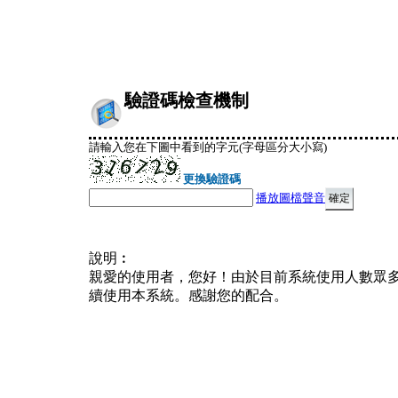
驗證碼檢查機制
請輸入您在下圖中看到的字元(字母區分大小寫)
更換驗證碼
播放圖檔聲音
說明︰
親愛的使用者，您好！由於目前系統使用人數眾
續使用本系統。感謝您的配合。