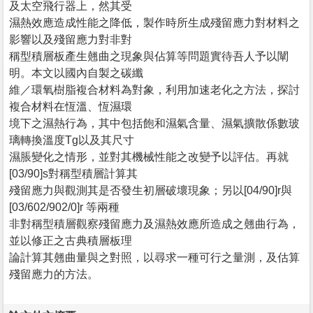
及太空飛行器上，然其受
濕熱效應造成性能之降低，製作時所生成殘留應力對材料之
影響以及殘留應力對非對
稱型積層板產生翹曲之現象與佔算等問題實待吾人予以闡
明。本文以國內自製之碳纖
維／環氧樹脂複合材料為對象，利用加速老化之方法，探討
複合材料在恆溫、恆濕環
境下之濕熱行為，其中包括飽和濕氣含量、濕氣擴散係數玻
璃轉換溫度Tg以及其尺寸
濕脹變化之情形，並對其機械性能之改變予以評估。再就
[03/90]s對稱型積層計算其
殘留應力與觀測其是否發生初層破壞現象；另以[04/90]r與
[03/602/902/0]r 等兩種
非對稱型積層觀察殘留應力及濕熱效應所造成之翹曲行為，
並以修正之古典積層板理
論計算其翹曲量與之對照，以尋求一種可行之量測，及估算
殘留應力的方法。