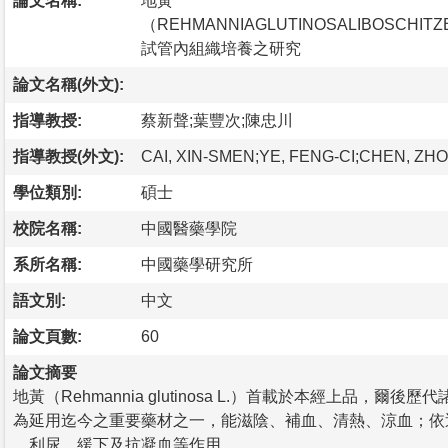
論文名稱:
地黃
（REHMANNIAGLUTINOSALIBOSCHIT
試管內組織培養之研究
論文名稱(外文):
指導教授:
蔡新聲;葉豐次;陳忠川
指導教授(外文):
CAI, XIN-SMEN;YE, FENG-CI;CHEN, Z
學位類別:
碩士
校院名稱:
中國醫藥學院
系所名稱:
中國藥學研究所
語文別:
中文
論文頁數:
60
論文摘要
地黃（Rehmannia glutinosa L.）首載於本經上品，爾
為延用迄今之重要藥材之一，能滋陰、補血、清熱、涼血；依
、利尿、緩下及抗凝血等作用。