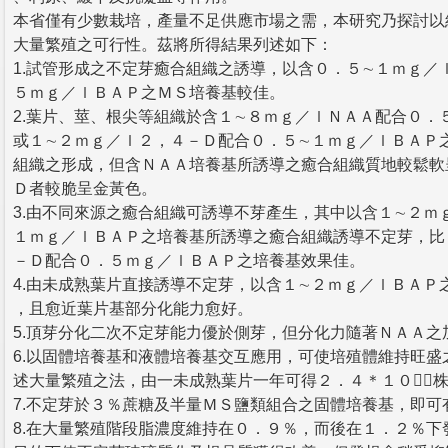
本省僅有少數栽培，產量不足供應市場之需，本研究乃探討以
大量繁殖之可行性。茲將所得結果列述如下：
1.試管形成之不定芽癒合組織之誘導，以含０．５∼１ｍｇ／
５ｍｇ／ｌＢＡＰ之ＭＳ培養基較佳。
2.葉片、莖、根尖等組織於含１∼８ｍｇ／ｌＮＡＡ配合０．
或１∼２ｍｇ／ｌ２，４－Ｄ配合０．５∼１ｍｇ／ｌＢＡＰ
組織之形成，但含ＮＡＡ培養基所誘導之癒合組織質地較鬆軟
Ｄ者較脆呈金黃色。
3.由不同來源之癒合組織可誘導不芽產生，其中以含１∼２ｍ
１ｍｇ／ｌＢＡＰ之培養基所誘導之癒合組織誘導不定芽，比
－Ｄ配合０．５ｍｇ／ｌＢＡＰ之培養基效果佳。
4.由未成熟葉片直接誘導不定芽，以含１∼２ｍｇ／ｌＢＡＰ
，且愈近葉片基部分化能力愈好。
5.頂芽分化二次不定芽能力優於側芽，但分化力隨著ＮＡＡ之
6.以固體培養基和液體培養基交互應用，可使培殖體維持旺盛
述大量繁殖之法，由一未成熟葉片一年可得２．４＊１０
7.不定芽於３％蔗糖及半量ＭＳ鹽類組合之固體培養基，即可
8.在大量繁殖階段脂濃度維持在０．９％，而後在１．２％下