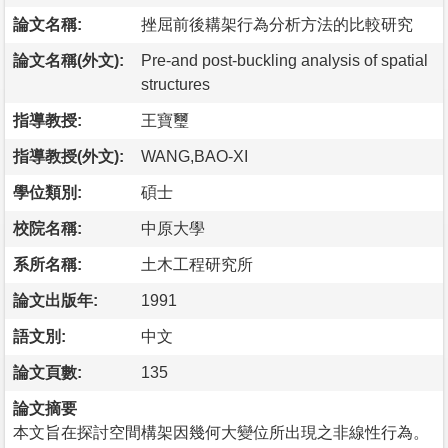
論文名稱:
挫屈前後耩架行為分析方法的比較研究
論文名稱(外文):
Pre-and post-buckling analysis of spatial
structures
指導教授:
王寶璽
指導教授(外文):
WANG,BAO-XI
學位類別:
碩士
校院名稱:
中原大學
系所名稱:
土木工程研究所
論文出版年:
1991
語文別:
中文
論文頁數:
135
論文摘要
本文旨在探討空間構架因幾何大變位所出現之非線性行為。