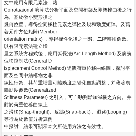
文中應用有限元素法，藉
Corrotaaional 演算法分析平面及空間桁架及剛架挫曲後之行
為。基於微小變形後之
幾何位置，導得空間樑柱元素之彈性及幾和勁度矩陣。及藉
著元件方位矩陣(Member
orientation matrix) ，導得樑性化後之一階、二階轉換係數。
以有限元素法建立增
量之系統方程式後，應用弧長法(Arc Length Method) 及廣義
位移控制法(General D
isplacement Control Method) 追趿荷重位移曲線圖，探討平
面及空間中結構物之非
線性行為。其荷重增量可隨勁度之變化自動調整，并藉著廣
義勁度參數(Generalized
Stiffness Parameter) 之引入，可自動判斷加減載之方向。并
對於荷重位移曲線上
之滑移(Snap-throght)、反跳(Snap-back) 、迴路(Looping)
等行為於數值分析算例
中探討，結果可顯示本文所使用方法之有效性。