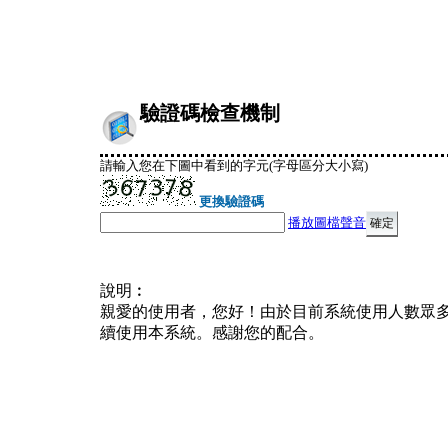
驗證碼檢查機制
請輸入您在下圖中看到的字元(字母區分大小寫)
更換驗證碼
播放圖檔聲音
說明︰
親愛的使用者，您好！由於目前系統使用人數眾
續使用本系統。感謝您的配合。