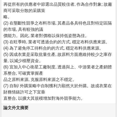
再從所有的供應者中節選出品質較佳者, 作為合作對象; 故廠
商可采取分散的采購策
略。
(2) 在壟斷性競爭之布料市場, 其產品各具特色且對特定區隔
的市場, 具有較強的議
價能力。因此, 業者對價格以保持低姿態為佳。
(3) 在旺季時, 業者可透過合約的方式, 穩定布料供應來源。
(4) 為了避免停工待料合約的方式, 穩定布料供應來源。
(5) 因成衣業是采取批量生產, 故原料方面應維持較少之庫存
量, 以減少積壓資金。
(6) 宜加入中心衛星工廠制度, 透過與上、中游業者之產銷體
系整合, 可確實掌握產
品之原料來源, 克服原料來源之不穩定。
(7) 自制/ 外購策略中自制獲利力顯然大於外購。故成衣業在
財務情錶許可之下宜垂
直整合, 以擴大其規模增加對海外競爭能力。
論文外文摘要