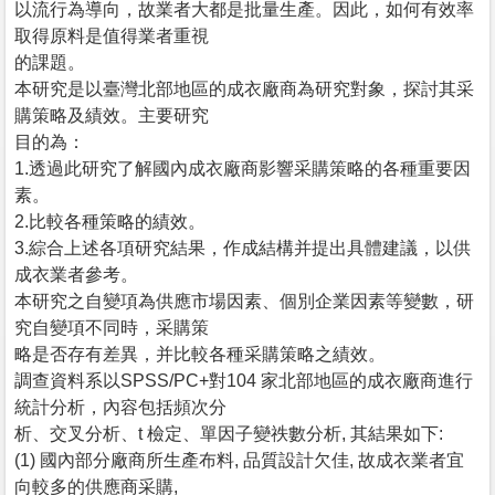
以流行為導向，故業者大都是批量生產。因此，如何有效率
取得原料是值得業者重視
的課題。
本研究是以臺灣北部地區的成衣廠商為研究對象，探討其采
購策略及績效。主要研究
目的為：
1.透過此研究了解國內成衣廠商影響采購策略的各種重要因
素。
2.比較各種策略的績效。
3.綜合上述各項研究結果，作成結構并提出具體建議，以供
成衣業者參考。
本研究之自變項為供應市場因素、個別企業因素等變數，研
究自變項不同時，采購策
略是否存有差異，并比較各種采購策略之績效。
調查資料系以SPSS/PC+對104 家北部地區的成衣廠商進行
統計分析，內容包括頻次分
析、交叉分析、t 檢定、單因子變祑數分析, 其結果如下:
(1) 國內部分廠商所生產布料, 品質設計欠佳, 故成衣業者宜
向較多的供應商采購,