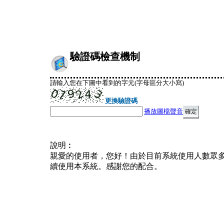
驗證碼檢查機制
請輸入您在下圖中看到的字元(字母區分大小寫)
更換驗證碼
播放圖檔聲音
說明︰
親愛的使用者，您好！由於目前系統使用人數眾
續使用本系統。感謝您的配合。