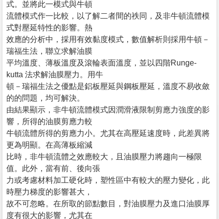
式。並將此一模式與牛頓
流體模式作一比較，以了解二者間的祑同，及非牛頓流體模
式對壓延特性的影響。熱
效應的分析中，採用有效黏度模式，數值解析則採用牛頓－
瑞福生法，聯立求解油膜
平均溫度、薄板溫度及滾輪表面溫度，並以四階Runge-
kutta 法求解油膜壓力。用牛
頓－瑞福生法之優點是鋁板壓延與鋼板壓延，溫度不易收斂
的的問題，均可解決。
由結果顯示，非牛頓流體模式因潤滑液限制剪應力強度的影
響，所得的油膜剪應力較
牛頓流體所得的剪應力小。尤其在高壓延速度時，此差異將
更為明顯。在高薄板縮減
比時，非牛頓流體之效應較大，且油膜壓力將趨向一極限
值。此外，當有前、後向張
力或考慮材料加工硬化時，塑性區中有較大的壓力變化，此
時壓力梯度的影響甚大，
故不可忽略。在所取的節點數目，對油膜壓力及進口油膜厚
度有很大的影響，尤其在