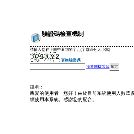
驗證碼檢查機制
請輸入您在下圖中看到的字元(字母區分大小寫)
更換驗證碼
播放圖檔聲音
說明︰
親愛的使用者，您好！由於目前系統使用人數眾
續使用本系統。感謝您的配合。