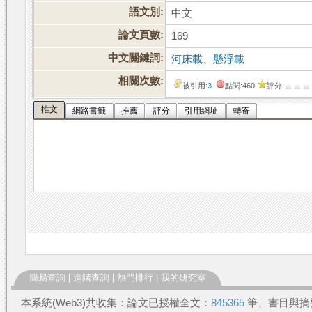
語文別:
中文
論文頁數:
169
中文關鍵詞:
河床載
、
懸浮載
相關次數:
被引用:
3
點閱:460
評分:
推文
網路書籤
推薦
評分
引用網址
轉寄
簡易查詢
|
進階查詢
|
熱門排行
|
我的研究室
本系統(Web3)共收集：論文已授權全文：
845365
筆、書目與摘