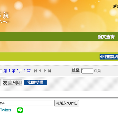
網
:::
功
能
切
換
導
覽
/1
頁
第 1 筆 / 共 1 筆
列
複製永久網址
Twitter