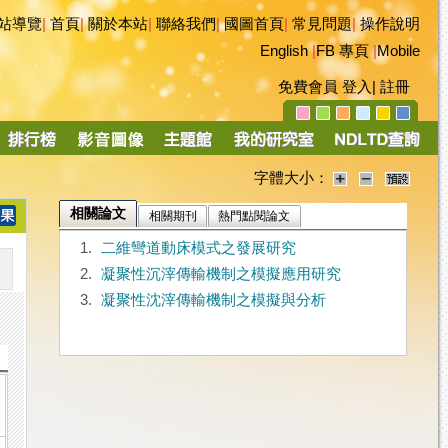
站導覽
|
首頁
|
關於本站
|
聯絡我們
|
國圖首頁
|
常見問題
|
操作說明
English
|
FB 專頁
|
Mobile
免費會員
登入
|
註冊
字體大小：
相關論文
相關期刊
熱門點閱論文
1.
二維彎道動床模式之發展研究
2.
凝聚性沉滓傳輸機制之模擬應用研究
3.
凝聚性沈滓傳輸機制之模擬與分析