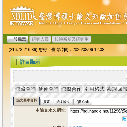
跳
臺
到
灣
主
博
要
碩
內
士
容
論
文
(216.73.216.36) 您好！臺灣時間：2026/08/06 12:08
加
值
:::
詳目顯示
系
統
論文基本資料
摘要
紙本論文
QR Code
本論文永久網址
: