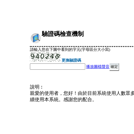
驗證碼檢查機制
請輸入您在下圖中看到的字元(字母區分大小寫)
更換驗證碼
播放圖檔聲音
說明︰
親愛的使用者，您好！由於目前系統使用人數眾
續使用本系統。感謝您的配合。