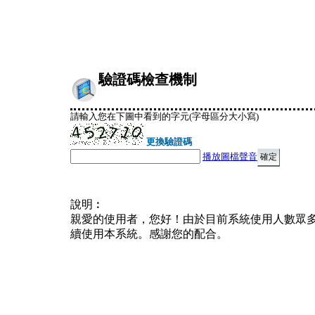
驗證碼檢查機制
請輸入您在下圖中看到的字元(字母區分大小寫)
更換驗證碼
播放圖檔聲音
說明︰
親愛的使用者，您好！由於目前系統使用人數眾
續使用本系統。感謝您的配合。