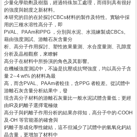
少量化學助劑及樹脂，經過特殊加工處理，而得到具有很好
的強度與韌度之新材料。
本研究的目的在於探討CBCs材料的製作及特性。實驗中採
用的三種水溶性高分子，即
PVAL、PAAm和PPG ，分別與水泥、水混練製成CBCs。
藉由強度測試、游離石灰含量分
析、高分子作用探討、塑性效果量測、水合度量測、孔隙度
分析及晶相觀察，來瞭解
高分子在材料中所扮演的角色及其影響。
在機械強度測試中，不論是抗壓或抗彎強度，均以高分子含
量 2∼4 wt% 的材料為最
高，而含PVAL、PAAm者較佳，含PPG 者較差。從試體中
游離石灰含量分析結果中，發
現含高分子材料的游離石灰量比一般水泥試體含量低；更經
由IR及鈣離子選擇電極做
高分子與鈣離子作用分析的結果亦得知，高分子中的-COOH
及-OH 等官能基的確會與
鈣離子形成化學性鍵結，這不但減少了試體中的氫氧化鈣結
晶含量，更增加了材料中