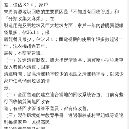
差，僅佔 8.2﹪。家戶
未將資源垃圾回收的主要原因是『不知道有回收管道』和
『分類收集太麻煩』。在
製造用完及丟垃圾及巨大垃圾方面，家戶一年內曾購買塑膠
袋最多，佔36.1﹪；保
麗龍餐具最少，佔14.4﹪；而電視機的使用年限多數超過十
年，洗衣機超過五年。
最後，本研究建議：
（一）改進清運狀況。擴大指定清除區，購買較小型垃圾車
深入巷道內清運，固定
清運時間，提高清運頻率較少的地區之清運頻率等，以減少
家戶任意傾倒垃圾的情
形。
（二）全面普遍的建立適合當地的回收系統管道。目前有些
可回收物質尚無回收管
道，有些回收管道並不普及，都有待改善。
（三）製作環境衛生教育手冊，透過學校或村里組織等送達
到每個家戶，以提高民