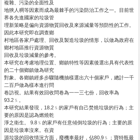
複雜、污染的全面性及
地狹人稠等因素而成為最棘手的污染防治工作之一。目前世
界各先進國家的垃圾管
理新策略是偏向資源物質回收及來源減量等預防性的工作。
因此本研究即在調查鄉
村地區各家戶處理、回收及製造垃圾的情形，以做為政府在
鄉村地區推行資源物質
回收及垃圾減量的參考。
本研究在考慮地理位置、鄉鎮特性等因素後選出具有代表性
的二十個鄉鎮做為研究
對象。各鄉鎮經多步驟隨機抽樣選出六十個家戶，總計一千
二百戶做為樣本進行問
卷訪視。結果有效回收問卷為一一三七份，回收率為
93.2﹪。
本研究結果發現，18.2﹪的家戶有自己焚燒垃圾的行為；主
要的原因是認為燃燒乾
淨之衛生。 9.8﹪的家戶有任意傾倒垃圾的行為；主要的原
因是垃圾車沒來。在資
源垃圾的回收情況方面，廢機車最好，佔80.9﹪；寶特瓶最