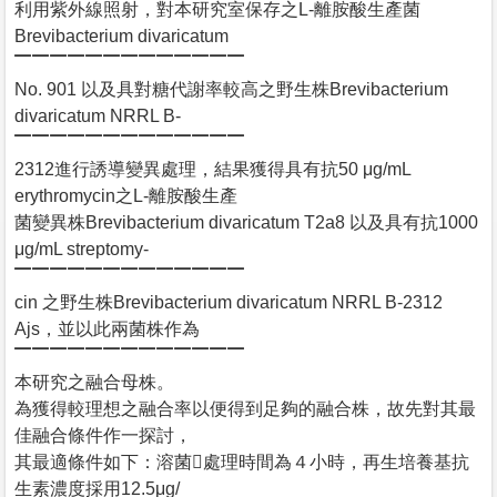
利用紫外線照射，對本研究室保存之L-離胺酸生產菌
Brevibacterium divaricatum
▔▔▔▔▔▔▔▔▔▔▔▔▔
No. 901 以及具對糖代謝率較高之野生株Brevibacterium
divaricatum NRRL B-
▔▔▔▔▔▔▔▔▔▔▔▔▔
2312進行誘導變異處理，結果獲得具有抗50 μg/mL
erythromycin之L-離胺酸生產
菌變異株Brevibacterium divaricatum T2a8 以及具有抗1000
μg/mL streptomy-
▔▔▔▔▔▔▔▔▔▔▔▔▔
cin 之野生株Brevibacterium divaricatum NRRL B-2312
Ajs，並以此兩菌株作為
▔▔▔▔▔▔▔▔▔▔▔▔▔
本研究之融合母株。
為獲得較理想之融合率以便得到足夠的融合株，故先對其最
佳融合條件作一探討，
其最適條件如下：溶菌處理時間為４小時，再生培養基抗
生素濃度採用12.5μg/