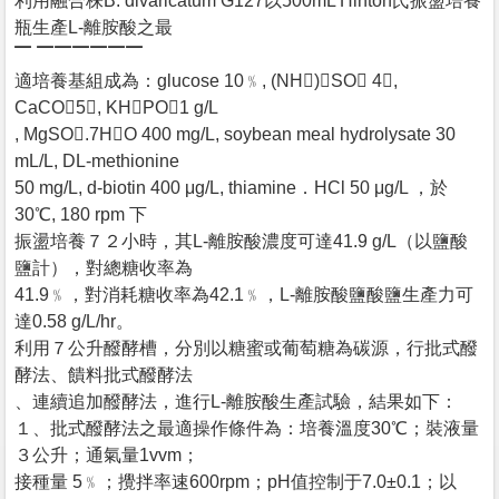
利用融合株B. divaricatum G127以500mL Hinton氏振盪培養
瓶生產L-離胺酸之最
▔ ▔▔▔▔▔▔
適培養基組成為：glucose 10﹪, (NH)SO 4﹪,
CaCO5﹪, KHPO1 g/L
, MgSO.7HO 400 mg/L, soybean meal hydrolysate 30
mL/L, DL-methionine
50 mg/L, d-biotin 400 μg/L, thiamine．HCl 50 μg/L ，於
30℃, 180 rpm 下
振盪培養７２小時，其L-離胺酸濃度可達41.9 g/L（以鹽酸
鹽計），對總糖收率為
41.9﹪，對消耗糖收率為42.1﹪，L-離胺酸鹽酸鹽生產力可
達0.58 g/L/hr。
利用７公升醱酵槽，分別以糖蜜或葡萄糖為碳源，行批式醱
酵法、饋料批式醱酵法
、連續追加醱酵法，進行L-離胺酸生產試驗，結果如下：
１、批式醱酵法之最適操作條件為：培養溫度30℃；裝液量
３公升；通氣量1vvm；
接種量 5﹪；攪拌率速600rpm；pH值控制于7.0±0.1；以