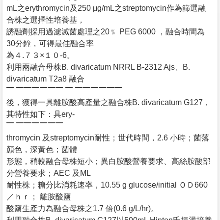
mL之erythromycin及250 μg/mL之streptomycin作為篩選融
合株之選擇性培養基，
誘融劑採用過濾滅菌處理之20﹪ PEG 6000 ，融合時間為
30分鐘，可得最佳融合率
為４.７３×１０-6。
利用兩融合母株B. divaricatum NRRL B-2312 Ajs、B.
divaricatum T2a8 融合
▔ ▔▔▔▔▔▔ ▔ ▔▔▔▔▔▔
後，獲得一具離胺酸高產量之融合株B. divaricatum G127，
其特性如下：具ery-
▔ ▔▔▔▔▔▔
thromycin 及streptomycin耐性；世代時間，2.6 小時；菌落
顏色，深黃色；菌體
形態，稍較融合母株短小；異白胺酸營養要求、高絲胺酸部
分營養要求；AEC 及ML
耐性株；糖分比消耗速率，10.55 g glucose/initial ＯＤ660
／ｈｒ； 離胺酸鹽
酸鹽生產力為融合母株之1.7 倍(0.6 g/L/hr)。