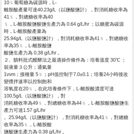
10﹪葡萄糖為碳源時，L-
離胺酸產量可達40.23g/L（以鹽酸鹽計），對消耗糖收率為
41﹪，對總糖收率為40
﹪，L-離胺酸鹽酸鹽生產力為 0.64 g/L/hr ；以糖蜜為碳源
時，L-離胺酸產量為
25.94g/L（以鹽酸鹽計），對消耗糖收率為41﹪，對總糖收
率為35﹪，L-離胺酸鹽
酸鹽生產力為 0.38 g/L/hr 。
２、饋料批式醱酵法之最適操作條件為：培養溫度 30℃ ；
裝液量３公升；通氣量
1vvm；接種量 5﹪；pH值控制于7.0±0.1；培養24小時後改
變攪拌速率以控制飽和
溶氧度在20﹪，在此培養條件下，L-離胺酸濃度可達
100.5g/L（以鹽酸鹽計），對
消耗糖收率為49﹪，對總糖收率為44﹪，L-離胺酸鹽酸鹽生
產力可達1.57 g/L/hr
。25.94g/L（以鹽酸鹽計），對消耗糖收率為41﹪，對總糖
收率為35﹪，L-離胺酸
鹽酸鹽生產力為 0.38 g/L/hr 。