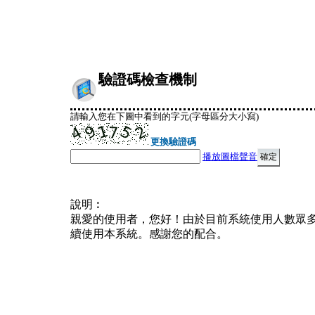
驗證碼檢查機制
請輸入您在下圖中看到的字元(字母區分大小寫)
更換驗證碼
播放圖檔聲音
說明︰
親愛的使用者，您好！由於目前系統使用人數眾
續使用本系統。感謝您的配合。