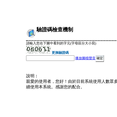
驗證碼檢查機制
請輸入您在下圖中看到的字元(字母區分大小寫)
更換驗證碼
播放圖檔聲音
說明︰
親愛的使用者，您好！由於目前系統使用人數眾
續使用本系統。感謝您的配合。