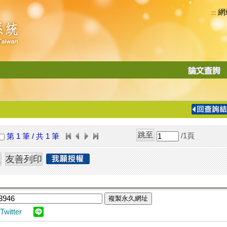
網
:::
功
能
切
換
導
覽
/1
頁
第 1 筆 / 共 1 筆
列
複製永久網址
Twitter