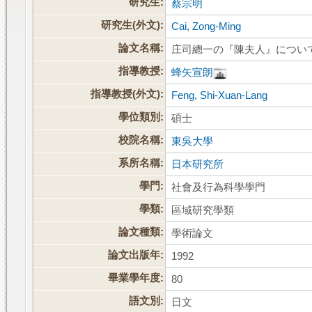
研究生:
蔡宗明
研究生(外文):
Cai, Zong-Ming
論文名稱:
庄司總一の『陳夫人』につい
指導教授:
蜂矢宣朗
指導教授(外文):
Feng, Shi-Xuan-Lang
學位類別:
碩士
校院名稱:
東吳大學
系所名稱:
日本研究所
學門:
社會及行為科學學門
學類:
區域研究學類
論文種類:
學術論文
論文出版年:
1992
畢業學年度:
80
語文別:
日文