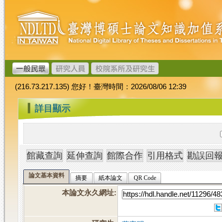
跳
臺
到
灣
主
博
要
碩
內
士
容
論
文
(216.73.217.135) 您好！臺灣時間：2026/08/06 12:39
加
值
:::
詳目顯示
系
統
論文基本資料
摘要
紙本論文
QR Code
本論文永久網址
: