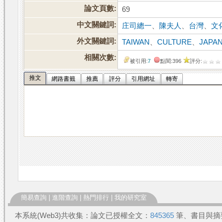
論文頁數:
69
中文關鍵詞:
庄司總一
、
陳夫人
、
台灣
、
文
外文關鍵詞:
TAIWAN
、
CULTURE
、
JAPA
相關次數:
被引用:
7
點閱:396
評分:
推文
網路書籤
推薦
評分
引用網址
轉寄
簡易查詢
|
進階查詢
|
熱門排行
|
我的研究室
本系統(Web3)共收集：論文已授權全文：
845365
筆、書目與摘