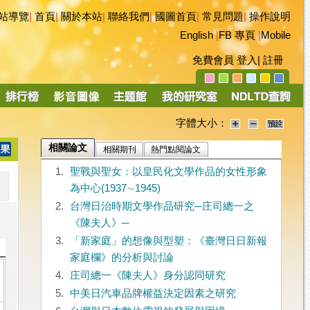
站導覽
|
首頁
|
關於本站
|
聯絡我們
|
國圖首頁
|
常見問題
|
操作說明
English
|
FB 專頁
|
Mobile
免費會員
登入
|
註冊
字體大小：
相關論文
相關期刊
熱門點閱論文
1.
聖戰與聖女：以皇民化文學作品的女性形象
為中心(1937∼1945)
2.
台灣日治時期文學作品研究─庄司總一之
《陳夫人》─
3.
「新家庭」的想像與型塑：《臺灣日日新報
家庭欄》的分析與討論
4.
庄司總一《陳夫人》身分認同研究
5.
中美日汽車品牌權益決定因素之研究