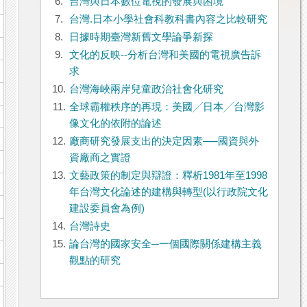
6.
台灣與日本數位電視的發展與困境
7.
台灣.日本小學社會科教科書內容之比較研究
8.
日據時期臺灣新舊文學論爭新探
9.
文化的反映--分析台灣和美國的電視廣告訴
求
10.
台灣海峽兩岸兒童政治社會化研究
11.
全球霸權秩序的再現：美國╱日本╱台灣影
像文化的依附的論述
12.
廠商研究發展支出的決定因素──國資與外
資廠商之實證
13.
文藝政策的制定與辯證：釋析1981年至1998
年台灣文化論述的建構與轉型(以行政院文化
建設委員會為例)
14.
台灣詩史
15.
論台灣的國家安全─一個國際關係建構主義
觀點的研究