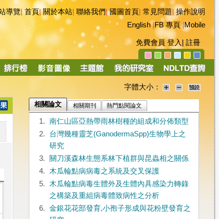
站導覽
|
首頁
|
關於本站
|
聯絡我們
|
國圖首頁
|
常見問題
|
操作說明
English
|
FB 專頁
|
Mobile
免費會員
登入
|
註冊
字體大小：
相關論文
相關期刊
熱門點閱論文
1.
南仁山區亞熱帶雨林樹種的組成和分佈類型
2.
台灣幾種靈芝(GanodermaSpp)生物學上之
研究
3.
關刀溪森林生態系林下植群與昆蟲相之關係
4.
木瓜輪點病病毒之系統及交叉保護
5.
木瓜輪點病毒生體外及生體內具感染力轉錄
之構築及重組病毒體致病性之分析
6.
金銀花花部發育,小孢子形成與花粉壁發育之