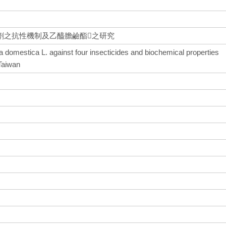
劑之抗性機制及乙醯膽鹼酯之研究
domestica L. against four insecticides and biochemical properties
 Taiwan