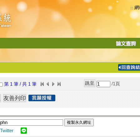
網
:::
功
能
切
換
導
覽
/1
頁
第 1 筆 / 共 1 筆
列
複製永久網址
Twitter