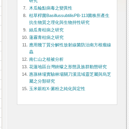
研究
7.
木瓜輪點病毒之變異性
8.
枯草桿菌BasillussubtilisPB-113菌株所產生
抗生物質之理化與生物持性研究
9.
絲瓜青枯病之研究
10.
蓮霧青枯病之研究
11.
應用幾丁質分解性放射線菌防治南方根瘤線
蟲
12.
南仁山之植被分析
13.
花蓮地區台灣鋏蠓之形態及族群動態研究
14.
惠蓀林場實驗林場關刀溪流域靈芝屬與烏芝
屬之分類研究
15.
玉米穀粒X-澱粉之純化與定性