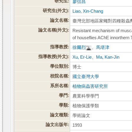
研究生:
廖信昌
研究生(外文):
Liao, Xin-Chang
論文名稱:
臺灣北部地區家蠅對四種殺蟲
論文名稱(外文):
Resistant mechanism of musca 
of houseflies AChE innorthern
指導教授:
徐爾烈
、
馬堪津
指導教授(外文):
Xu, Er-Lie
、
Ma, Kan-Jin
學位類別:
博士
校院名稱:
國立臺灣大學
系所名稱:
植物病蟲害研究所
學門:
農業科學學門
學類:
植物保護學類
論文種類:
學術論文
論文出版年:
1993