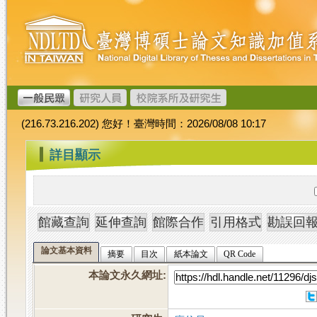
跳
臺
到
灣
主
博
要
碩
內
士
容
論
文
(216.73.216.202) 您好！臺灣時間：2026/08/08 10:17
加
值
:::
詳目顯示
系
統
論文基本資料
摘要
目次
紙本論文
QR Code
本論文永久網址
: