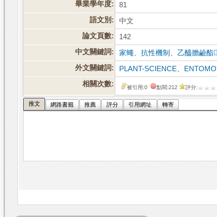
畢業學年度:
81
語文別:
中文
論文頁數:
142
中文關鍵詞:
家蠅
、
抗性機制
、
乙醯膽鹼酯
外文關鍵詞:
PLANT-SCIENCE
、
ENTOMO
相關次數:
被引用:0
點閱:212
評分:
推文
網路書籤
推薦
評分
引用網址
轉寄