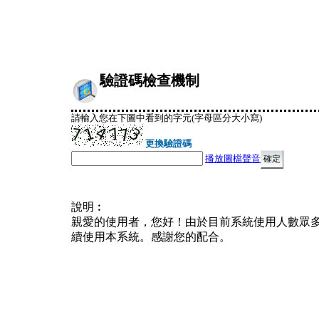
驗證碼檢查機制
請輸入您在下圖中看到的字元(字母區分大小寫)
更換驗證碼
播放圖檔聲音
說明︰
親愛的使用者，您好！由於目前系統使用人數眾
續使用本系統。感謝您的配合。