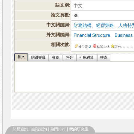
語文別:
中文
論文頁數:
86
中文關鍵詞:
財務結構
、
經營策略
、
人格特
外文關鍵詞:
Financial Structure
、
Business 
相關次數:
被引用:
2
點閱:148
評分:
推文
網路書籤
推薦
評分
引用網址
轉寄
簡易查詢
|
進階查詢
|
熱門排行
|
我的研究室