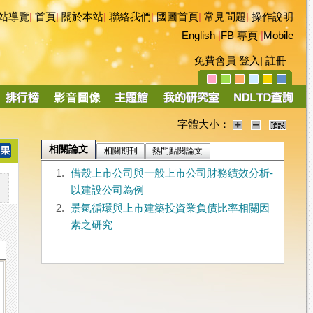
站導覽
|
首頁
|
關於本站
|
聯絡我們
|
國圖首頁
|
常見問題
|
操作說明
English
|
FB 專頁
|
Mobile
免費會員
登入
|
註冊
字體大小：
相關論文
相關期刊
熱門點閱論文
1.
借殼上市公司與一般上市公司財務績效分析-
以建設公司為例
2.
景氣循環與上市建築投資業負債比率相關因
素之研究