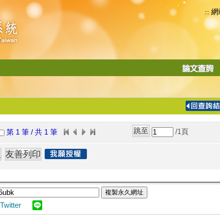
網
:::
功
能
切
換
導
覽
/1
頁
第 1 筆 / 共 1 筆
列
複製永久網址
Twitter