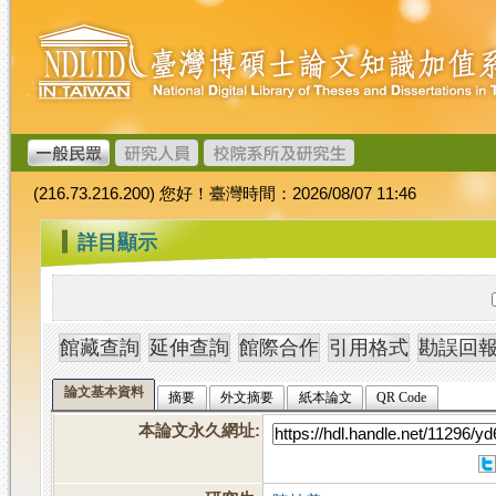
跳
臺
到
灣
主
博
要
碩
內
士
容
論
文
(216.73.216.200) 您好！臺灣時間：2026/08/07 11:46
加
值
:::
詳目顯示
系
統
論文基本資料
摘要
外文摘要
紙本論文
QR Code
本論文永久網址
: