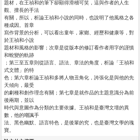
題材，在王禎和的筆下卻顯得滑稽可笑，這與作者的人生
觀、擅長的手法
有關，所以，析論王禎和小說的同時，也說明了他風格之各
種成因。首章
寫作背景的分析，可以看出童年，家鄉、經歷和健康等，對
於王禎和小說
題材和風格的影響；次章是從版本的修訂看作者用字的謹慎
和蛻變的軌跡
；第三至五章則從語言、語法、章法的角度，析論「王禎和
式文體」的特
色；第六章析論王禎和多將人物丑角化，誇張化是與他的先
天傾向，最受
的劇種和創作理念有關；第七章是就作品的主題意識分為前
後兩期，並以
時代與意圖作為分類的主要依據。王禎和是臺灣文壇的異
數，他的嘲諷手
法、黑色幽默、語言特色，是後輩的究，也是臺灣文學的瑰
寶。