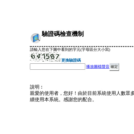
驗證碼檢查機制
請輸入您在下圖中看到的字元(字母區分大小寫)
更換驗證碼
播放圖檔聲音
說明︰
親愛的使用者，您好！由於目前系統使用人數眾
續使用本系統。感謝您的配合。