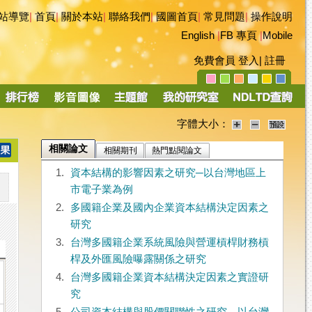
站導覽
|
首頁
|
關於本站
|
聯絡我們
|
國圖首頁
|
常見問題
|
操作說明
English
|
FB 專頁
|
Mobile
免費會員
登入
|
註冊
字體大小：
相關論文
相關期刊
熱門點閱論文
1.
資本結構的影響因素之研究─以台灣地區上
市電子業為例
2.
多國籍企業及國內企業資本結構決定因素之
研究
3.
台灣多國籍企業系統風險與營運槓桿財務槓
桿及外匯風險曝露關係之研究
4.
台灣多國籍企業資本結構決定因素之實證研
究