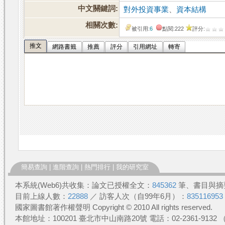
中文關鍵詞:
對外投資事業
、
資本結構
相關次數:
被引用:
6
點閱:222
評分:
推文
網路書籤
推薦
評分
引用網址
轉寄
簡易查詢
|
進階查詢
|
熱門排行
|
我的研究室
本系統(Web6)共收集：論文已授權全文：
845362
筆、書目與摘
目前上線人數：
22888
／ 訪客人次（自99年6月）：
835116953
國家圖書館著作權聲明 Copyright © 2010 All rights reserved.
本館地址：100201 臺北市中山南路20號 電話：02-2361-913