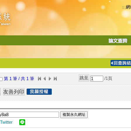
網
:::
功
能
切
換
導
覽
/1
頁
第 1 筆 / 共 1 筆
列
複製永久網址
Twitter