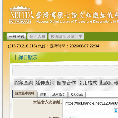
跳
臺
到
灣
主
博
要
碩
內
士
容
論
文
(216.73.216.216) 您好！臺灣時間：2026/08/07 22:04
加
值
:::
詳目顯示
系
統
論文基本資料
摘要
紙本論文
QR Code
本論文永久網址
: