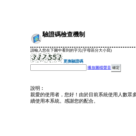
驗證碼檢查機制
請輸入您在下圖中看到的字元(字母區分大小寫)
更換驗證碼
播放圖檔聲音
說明︰
親愛的使用者，您好！由於目前系統使用人數眾
續使用本系統。感謝您的配合。