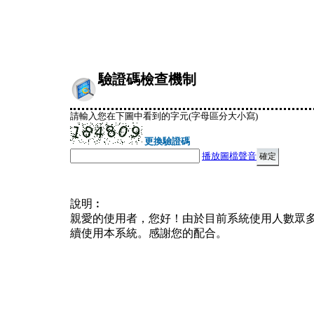
驗證碼檢查機制
請輸入您在下圖中看到的字元(字母區分大小寫)
更換驗證碼
播放圖檔聲音
說明︰
親愛的使用者，您好！由於目前系統使用人數眾
續使用本系統。感謝您的配合。