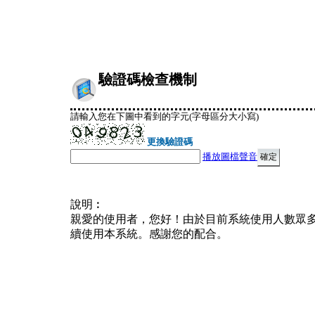
驗證碼檢查機制
請輸入您在下圖中看到的字元(字母區分大小寫)
更換驗證碼
播放圖檔聲音
說明︰
親愛的使用者，您好！由於目前系統使用人數眾
續使用本系統。感謝您的配合。