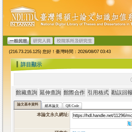
跳
臺
到
灣
主
博
要
碩
內
士
容
論
文
(216.73.216.125) 您好！臺灣時間：2026/08/07 03:43
加
值
:::
詳目顯示
系
統
論文基本資料
紙本論文
QR Code
本論文永久網址
: