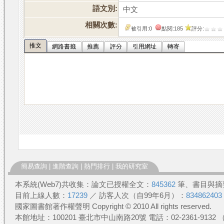
語文別:
中文
相關次數:
被引用:0
點閱:185
評分:
推文
網路書籤
推薦
評分
引用網址
轉寄
簡易查詢
|
進階查詢
|
熱門排行
|
我的研究室
本系統(Web7)共收集：論文已授權全文：
845362
筆、書目與摘
目前上線人數：
17239
／ 訪客人次（自99年6月）：
834862403
國家圖書館著作權聲明 Copyright © 2010 All rights reserved.
本館地址：100201 臺北市中山南路20號 電話：02-2361-913