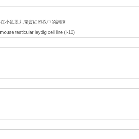
cc)在小鼠睪丸間質細胞株中的調控
ouse testicular leydig cell line (I-10)