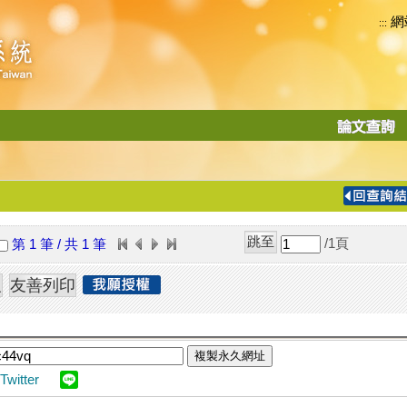
網
:::
功
能
切
換
導
覽
/1
頁
第 1 筆 / 共 1 筆
列
複製永久網址
Twitter