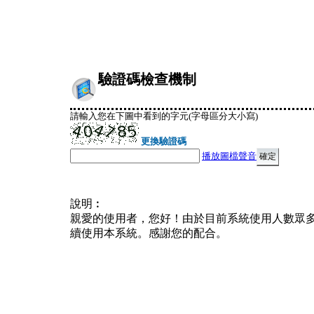
驗證碼檢查機制
請輸入您在下圖中看到的字元(字母區分大小寫)
更換驗證碼
播放圖檔聲音
說明︰
親愛的使用者，您好！由於目前系統使用人數眾
續使用本系統。感謝您的配合。