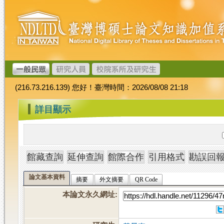
跳
臺
到
灣
主
博
要
碩
內
士
容
論
文
(216.73.216.139) 您好！臺灣時間：2026/08/08 21:18
加
值
:::
詳目顯示
系
統
論文基本資料
摘要
外文摘要
QR Code
本論文永久網址
: