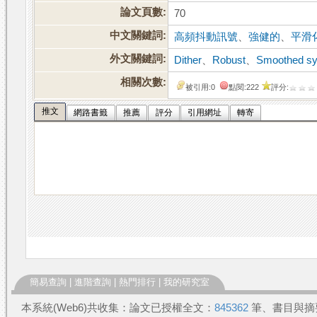
論文頁數:
70
中文關鍵詞:
高頻抖動訊號
、
強健的
、
平滑
外文關鍵詞:
Dither
、
Robust
、
Smoothed s
相關次數:
被引用:0
點閱:222
評分:
推文
網路書籤
推薦
評分
引用網址
轉寄
簡易查詢
|
進階查詢
|
熱門排行
|
我的研究室
本系統(Web6)共收集：論文已授權全文：
845362
筆、書目與摘