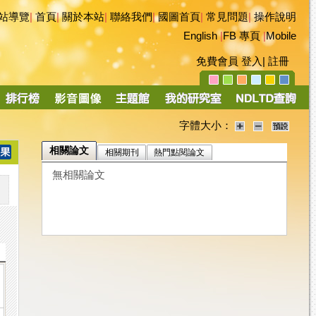
站導覽
|
首頁
|
關於本站
|
聯絡我們
|
國圖首頁
|
常見問題
|
操作說明
English
|
FB 專頁
|
Mobile
免費會員
登入
|
註冊
字體大小：
相關論文
相關期刊
熱門點閱論文
無相關論文