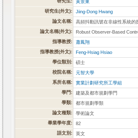
研究生:
黃景東
研究生(外文):
Jiing-Dong Hwang
論文名稱:
高頻抖動訊號在非線性系統的
論文名稱(外文):
Robust Observer-Based Control
指導教授:
蕭鳳翔
指導教授(外文):
Feng-Hsiag Hsiao
學位類別:
碩士
校院名稱:
元智大學
系所名稱:
實業計劃研究所工學組
學門:
建築及都市規劃學門
學類:
都市規劃學類
論文種類:
學術論文
畢業學年度:
82
語文別:
英文