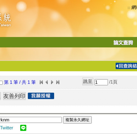
網
:::
功
能
切
換
導
覽
/1
頁
第 1 筆 / 共 1 筆
列
複製永久網址
Twitter