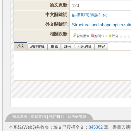
論文頁數:
120
中文關鍵詞:
結構與形態最佳化
外文關鍵詞:
Structural and shape optimzati
相關次數:
被引用:0
點閱:361
評分:
推文
網路書籤
推薦
評分
引用網址
轉寄
簡易查詢
|
進階查詢
|
熱門排行
|
我的研究室
本系統(Web3)共收集：論文已授權全文：
845362
筆、書目與摘