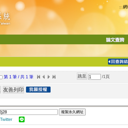
網
:::
功
能
切
換
導
覽
/1
頁
第 1 筆 / 共 1 筆
列
複製永久網址
Twitter