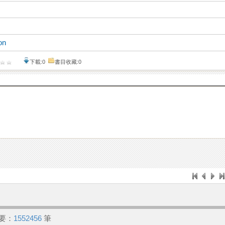
on
下載:0
書目收藏:0
要：
1552456
筆