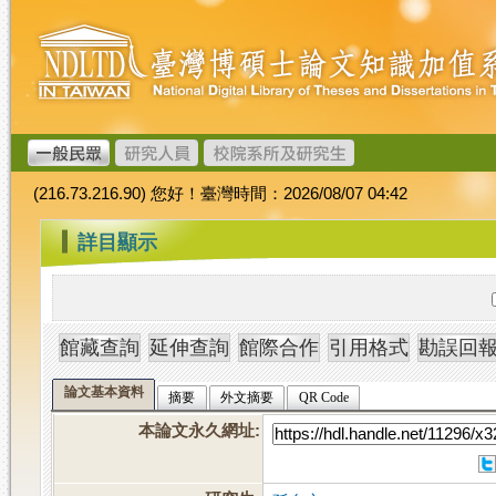
跳
臺
到
灣
主
博
要
碩
內
士
容
論
文
(216.73.216.90) 您好！臺灣時間：2026/08/07 04:42
加
值
:::
詳目顯示
系
統
論文基本資料
摘要
外文摘要
QR Code
本論文永久網址
: