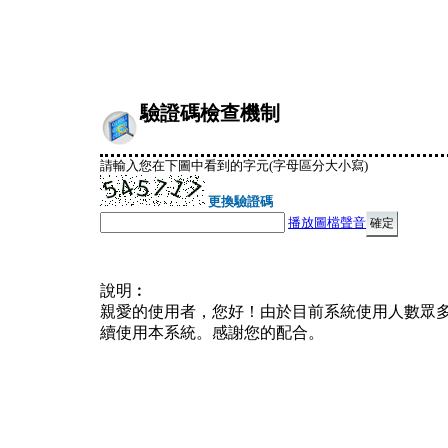
驗證碼檢查機制
請輸入您在下圖中看到的字元(字母區分大小寫)
更換驗證碼
播放圖檔聲音
說明︰
親愛的使用者，您好！由於目前系統使用人數眾
續使用本系統。感謝您的配合。