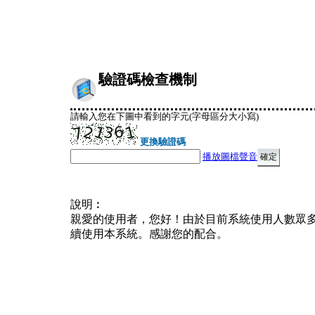
驗證碼檢查機制
請輸入您在下圖中看到的字元(字母區分大小寫)
更換驗證碼
播放圖檔聲音
說明︰
親愛的使用者，您好！由於目前系統使用人數眾
續使用本系統。感謝您的配合。