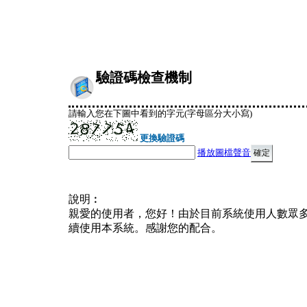
驗證碼檢查機制
請輸入您在下圖中看到的字元(字母區分大小寫)
更換驗證碼
播放圖檔聲音
說明︰
親愛的使用者，您好！由於目前系統使用人數眾
續使用本系統。感謝您的配合。