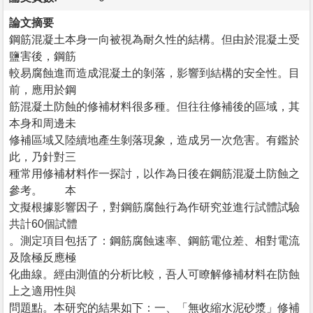
論文摘要
鋼筋混凝土本身一向被視為耐久性的結構。但由於混凝土受
鹽害後，鋼筋
較易腐蝕進而造成混凝土的剝落，影響到結構的安全性。目
前，應用於鋼
筋混凝土防蝕的修補材料很多種。但往往修補後的區域，其
本身和周邊未
修補區域又陸續地產生剝落現象，造成另一次危害。有鑑於
此，乃針對三
種常用修補材料作一探討，以作為日後在鋼筋混凝土防蝕之
參考。 本
文擬根據影響因子，對鋼筋腐蝕行為作研究並進行試體試驗
共計60個試體
。測定項目包括了：鋼筋腐蝕速率、鋼筋電位差、相對電流
及陰極反應極
化曲線。經由測值的分析比較，吾人可瞭解修補材料在防蝕
上之適用性與
問題點。本研究的結果如下：一、「無收縮水泥砂漿」修補