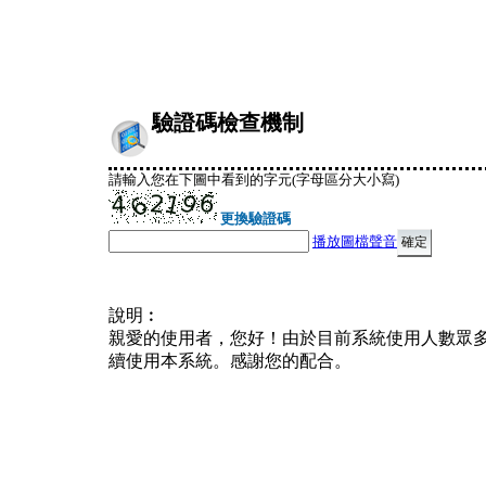
驗證碼檢查機制
請輸入您在下圖中看到的字元(字母區分大小寫)
更換驗證碼
播放圖檔聲音
說明︰
親愛的使用者，您好！由於目前系統使用人數眾
續使用本系統。感謝您的配合。