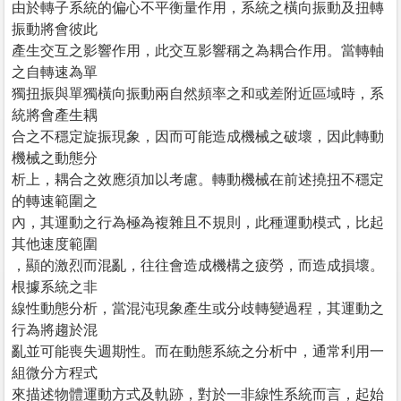
由於轉子系統的偏心不平衡量作用，系統之橫向振動及扭轉
振動將會彼此
產生交互之影響作用，此交互影響稱之為耦合作用。當轉軸
之自轉速為單
獨扭振與單獨橫向振動兩自然頻率之和或差附近區域時，系
統將會產生耦
合之不穩定旋振現象，因而可能造成機械之破壞，因此轉動
機械之動態分
析上，耦合之效應須加以考慮。轉動機械在前述撓扭不穩定
的轉速範圍之
內，其運動之行為極為複雜且不規則，此種運動模式，比起
其他速度範圍
，顯的激烈而混亂，往往會造成機構之疲勞，而造成損壞。
根據系統之非
線性動態分析，當混沌現象產生或分歧轉變過程，其運動之
行為將趨於混
亂並可能喪失週期性。而在動態系統之分析中，通常利用一
組微分方程式
來描述物體運動方式及軌跡，對於一非線性系統而言，起始