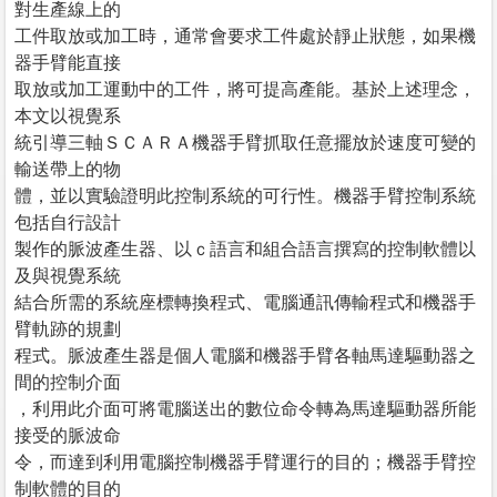
對生產線上的
工件取放或加工時，通常會要求工件處於靜止狀態，如果機
器手臂能直接
取放或加工運動中的工件，將可提高產能。基於上述理念，
本文以視覺系
統引導三軸ＳＣＡＲＡ機器手臂抓取任意擺放於速度可變的
輸送帶上的物
體，並以實驗證明此控制系統的可行性。機器手臂控制系統
包括自行設計
製作的脈波產生器、以ｃ語言和組合語言撰寫的控制軟體以
及與視覺系統
結合所需的系統座標轉換程式、電腦通訊傳輸程式和機器手
臂軌跡的規劃
程式。脈波產生器是個人電腦和機器手臂各軸馬達驅動器之
間的控制介面
，利用此介面可將電腦送出的數位命令轉為馬達驅動器所能
接受的脈波命
令，而達到利用電腦控制機器手臂運行的目的；機器手臂控
制軟體的目的