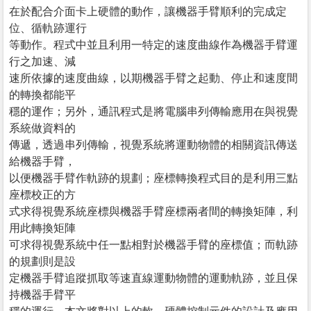
在於配合介面卡上硬體的動作，讓機器手臂順利的完成定
位、循軌跡運行
等動作。程式中並且利用一特定的速度曲線作為機器手臂運
行之加速、減
速所依據的速度曲線，以期機器手臂之起動、停止和速度間
的轉換都能平
穩的運作；另外，通訊程式是將電腦串列傳輸應用在與視覺
系統做資料的
傳遞，透過串列傳輸，視覺系統將運動物體的相關資訊傳送
給機器手臂，
以便機器手臂作軌跡的規劃；座標轉換程式目的是利用三點
座標校正的方
式求得視覺系統座標與機器手臂座標兩者間的轉換矩陣，利
用此轉換矩陣
可求得視覺系統中任一點相對於機器手臂的座標值；而軌跡
的規劃則是設
定機器手臂追蹤抓取等速直線運動物體的運動軌跡，並且保
持機器手臂平