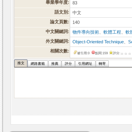
畢業學年度:
83
語文別:
中文
論文頁數:
140
中文關鍵詞:
物件導向技術
、
軟體工程
、
軟
外文關鍵詞:
Object-Oriented Technique
、
S
相關次數:
被引用:0
點閱:159
評分:
推文
網路書籤
推薦
評分
引用網址
轉寄