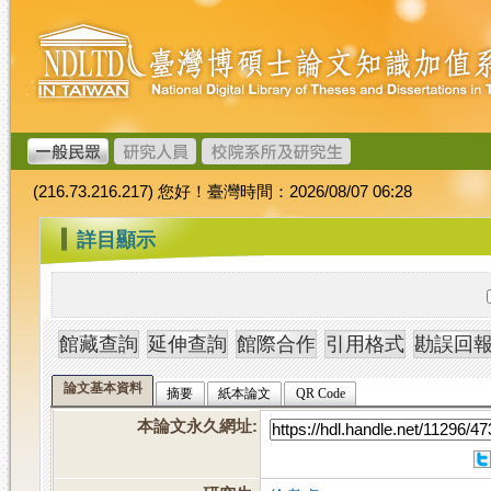
跳
臺
到
灣
主
博
要
碩
內
士
容
論
文
(216.73.216.217) 您好！臺灣時間：2026/08/07 06:28
加
值
:::
詳目顯示
系
統
論文基本資料
摘要
紙本論文
QR Code
本論文永久網址
: