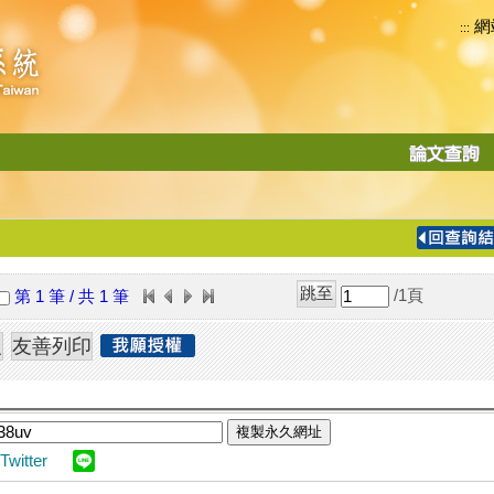
網
:::
功
能
切
換
導
覽
/1
頁
第 1 筆 / 共 1 筆
列
複製永久網址
Twitter