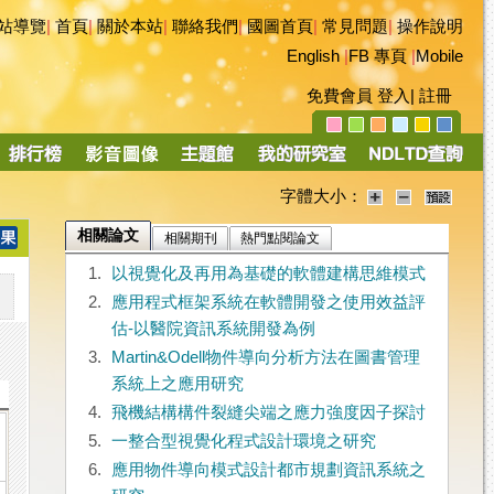
站導覽
|
首頁
|
關於本站
|
聯絡我們
|
國圖首頁
|
常見問題
|
操作說明
English
|
FB 專頁
|
Mobile
免費會員
登入
|
註冊
字體大小：
相關論文
相關期刊
熱門點閱論文
1.
以視覺化及再用為基礎的軟體建構思維模式
2.
應用程式框架系統在軟體開發之使用效益評
估-以醫院資訊系統開發為例
3.
Martin&Odell物件導向分析方法在圖書管理
系統上之應用研究
4.
飛機結構構件裂縫尖端之應力強度因子探討
5.
一整合型視覺化程式設計環境之研究
6.
應用物件導向模式設計都市規劃資訊系統之