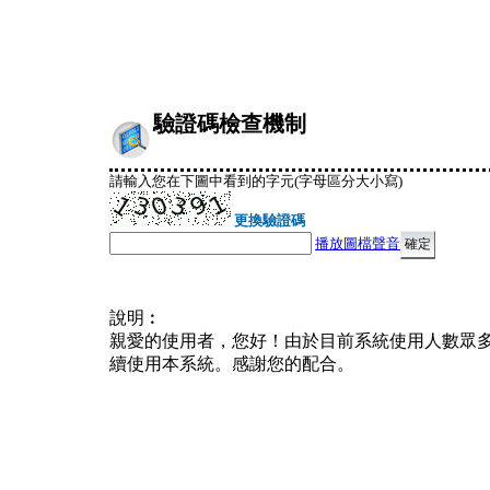
驗證碼檢查機制
請輸入您在下圖中看到的字元(字母區分大小寫)
更換驗證碼
播放圖檔聲音
說明︰
親愛的使用者，您好！由於目前系統使用人數眾
續使用本系統。感謝您的配合。