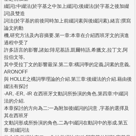
綴詞);中綴法(於字基之中加上綴詞);後綴法(於字基之後加綴
詞)及雙造
詞法(於字基的前後同時加上前綴詞素與後綴詞素).緒言:撰寫
論文的動
機,研究方法及內容摘要.第一章:本章在介紹西班牙文的演進
過程中受了
許多語言的影響,諸如:陫尼基語,凱爾特語,希臘文,拉丁文,阿
拉伯文等,
其中受拉丁文的影響最深.第二章:構詞學的定義,詞素的意義,
ARONOFF
與 HOLLE之構詞學理論的介紹.第三章:後綴法的介紹.藉由後
綴法有探討
-AR, -ER, -IR 在西班牙文動詞所扮演的角色.第四章:中綴詞
法的介紹.
本章探討的方向為二:一為附加後綴詞的詞意 ,字基的選擇及
其在西班牙
文動詞形成所扮演的角色.二為中綴詞在動詞中的形成.第五
章:前綴詞法