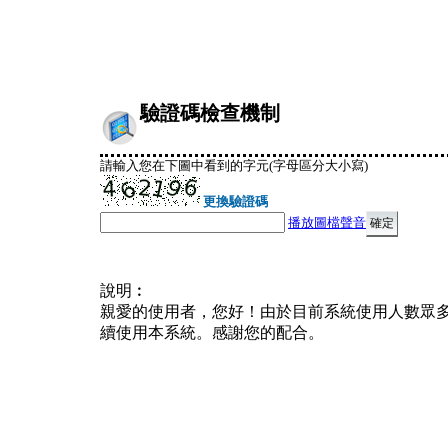
驗證碼檢查機制
請輸入您在下圖中看到的字元(字母區分大小寫)
更換驗證碼
播放圖檔聲音
說明︰
親愛的使用者，您好！由於目前系統使用人數眾
續使用本系統。感謝您的配合。