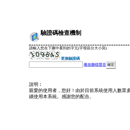
驗證碼檢查機制
請輸入您在下圖中看到的字元(字母區分大小寫)
更換驗證碼
播放圖檔聲音
說明︰
親愛的使用者，您好！由於目前系統使用人數眾
續使用本系統。感謝您的配合。