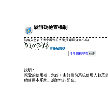
驗證碼檢查機制
請輸入您在下圖中看到的字元(字母區分大小寫)
更換驗證碼
播放圖檔聲音
說明︰
親愛的使用者，您好！由於目前系統使用人數眾
續使用本系統。感謝您的配合。