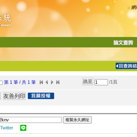
網
:::
功
能
切
換
導
覽
/1
頁
第 1 筆 / 共 1 筆
列
複製永久網址
Twitter