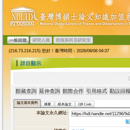
跳
臺
到
灣
主
博
要
碩
內
士
容
論
文
(216.73.216.215) 您好！臺灣時間：2026/08/08 04:37
加
值
:::
詳目顯示
系
統
論文基本資料
摘要
紙本論文
QR Code
本論文永久網址
: