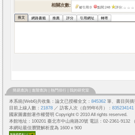
相關次數:
被引用:0
點閱:248
評分:
推文
網路書籤
推薦
評分
引用網址
轉寄
簡易查詢
|
進階查詢
|
熱門排行
|
我的研究室
本系統(Web6)共收集：論文已授權全文：
845362
筆、書目與摘
目前上線人數：
21878
／ 訪客人次（自99年6月）：
835234141
國家圖書館著作權聲明 Copyright © 2010 All rights reserved.
本館地址：100201 臺北市中山南路20號 電話：02-2361-913
本網站最佳瀏覽解析度為 1600 x 900