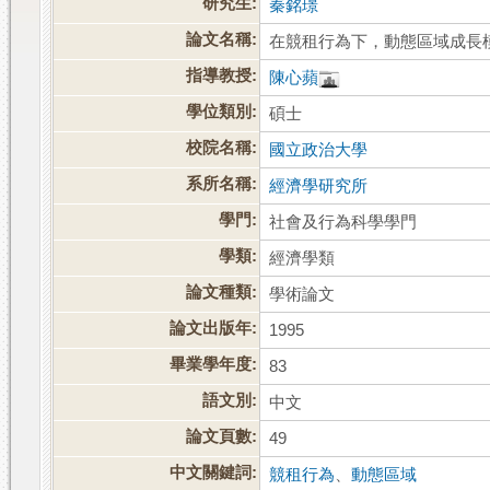
研究生:
秦銘璟
論文名稱:
在競租行為下，動態區域成長
指導教授:
陳心蘋
學位類別:
碩士
校院名稱:
國立政治大學
系所名稱:
經濟學研究所
學門:
社會及行為科學學門
學類:
經濟學類
論文種類:
學術論文
論文出版年:
1995
畢業學年度:
83
語文別:
中文
論文頁數:
49
中文關鍵詞:
競租行為
、
動態區域